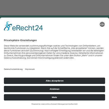
Cookie-Einstellungen
Start
Anfahrt
Datenschutzerklärung
Häufige Fragen
Impressum
Kaufen
Kontakt
Mieten
Über uns
Copyright © 2026
Günstige Bautrockner
.
Powered by WordPress
|
Theme:
AccessPress Ray